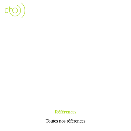
Nos références
Références
Toutes nos références