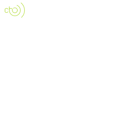
Réaménagement partiel et
extension du Collège Jean de
La Fontaine à Roanne (42)