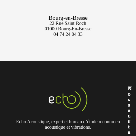
Bourg-en-Bresse
22 Rue Saint-Roch
01000 Bourg-En-Bresse
04 74 24 04 33
N
N
R
o
o
é
u
s
s
s
s
e
c
e
a
o
c
u
n
t
x
Echo Acoustique, expert et bureau d’étude reconnu en
t
e
-
acoustique et vibrations.
a
u
s